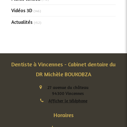
Vidéos 3D
(146)
Actualités
(152)
Dentiste à Vincennes - Cabinet dentaire du
DR Michèle BOUKOBZA
27 avenue du château
94300
Vincennes
Afficher le téléphone
Horaires