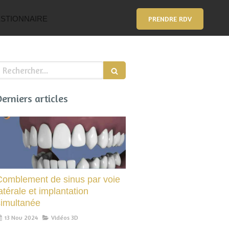
STIONNAIRE
PRENDRE RDV
echercher
Derniers articles
Comblement de sinus par voie
atérale et implantation
simultanée
13 Nov 2024
Vidéos 3D