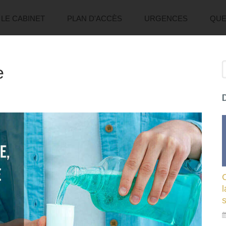
LE CABINET
PLAN D'ACCÈS
URGENCES
QUE
R
e
l