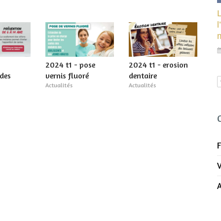
l
2024 t1 - pose
2024 t1 - erosion
 des
vernis fluoré
dentaire
Actualités
Actualités
F
A