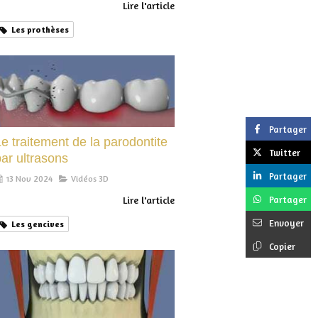
Lire l'article
Les prothèses
Partager
e traitement de la parodontite
Twitter
ar ultrasons
Partager
13 Nov 2024
Vidéos 3D
Partager
Lire l'article
Envoyer
Les gencives
Copier