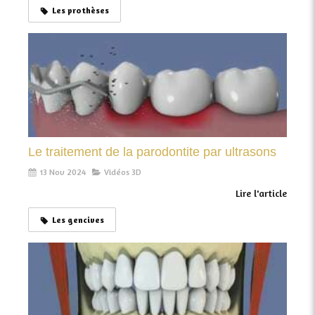
Les prothèses
Le traitement de la parodontite par ultrasons
13 Nov 2024
Vidéos 3D
Lire l'article
Les gencives