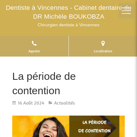
Dentiste à Vincennes - Cabinet dentaire du
DR Michèle BOUKOBZA
Chirurgien dentiste à Vincennes
Appeler
Localisation
La période de
contention
16 Août 2024
Actualités