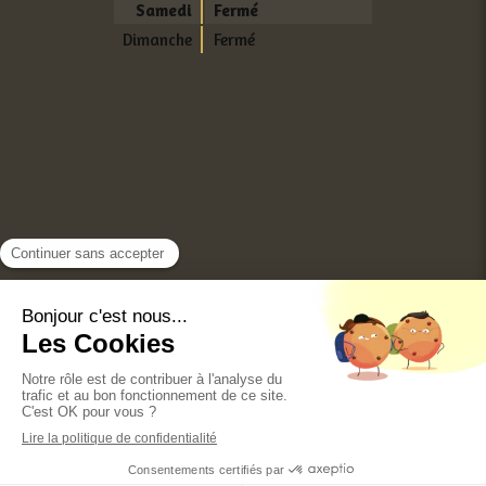
Samedi
Fermé
Dimanche
Fermé
Conditions Générales Utilisation
Mentions légales
Politique de confidentialité et charte cookie
Annuaires chirurgiens dentistes