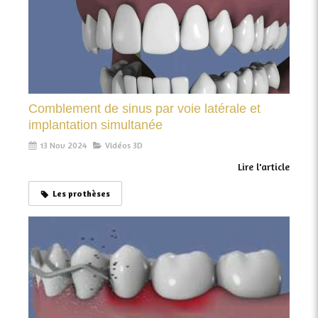
Comblement de sinus par voie latérale et
implantation simultanée
13 Nov 2024
Vidéos 3D
Lire l'article
Les prothèses