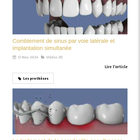
Comblement de sinus par voie latérale et
implantation simultanée
13 Nov 2024
Vidéos 3D
Lire l'article
Les prothèses