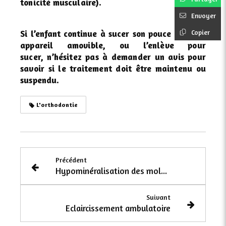
tonicité
musculaire).
Envoyer
Si l’enfant continue à sucer son pouce avec
un
Copier
appareil amovible, ou l’enlève pour
sucer,
n’hésitez pas à demander un avis pour
savoir
si le traitement doit être maintenu ou
suspendu.
L'orthodontie
Précédent
Hypominéralisation des molaires et incisives (mih) : quels soins ?
Suivant
Eclaircissement ambulatoire