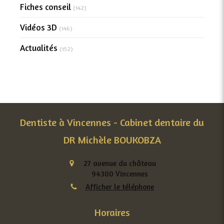
Fiches conseil
(142)
Vidéos 3D
(146)
Actualités
(152)
Dentiste à Vincennes - Cabinet dentaire du
DR Michèle BOUKOBZA
27 avenue du château
94300
Vincennes
Afficher le téléphone
Horaires