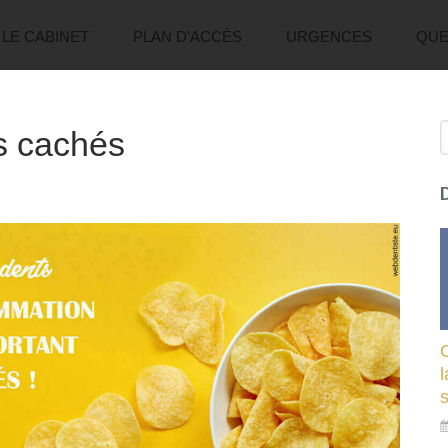
LE CABINET
PLAN D'ACCÈS
URGENCES
QUE
R
s cachés
l