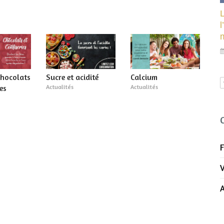
l
chocolats
Sucre et acidité
Calcium
ies
Actualités
Actualités
F
A