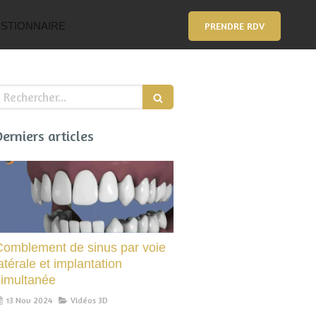
STIONNAIRE
PRENDRE RDV
echercher
Derniers articles
Comblement de sinus par voie
atérale et implantation
simultanée
13 Nov 2024
Vidéos 3D