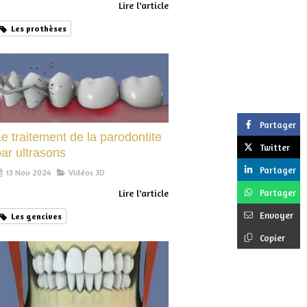
Lire l'article
Les prothèses
Partager
e traitement de la parodontite
Twitter
ar ultrasons
Partager
13 Nov 2024
Vidéos 3D
Partager
Lire l'article
Envoyer
Les gencives
Copier