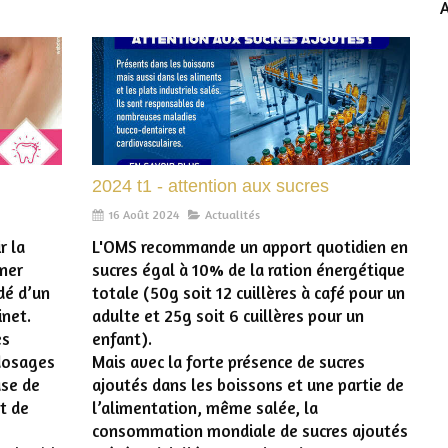
A
2024 t1 - attention aux sucres
16 Août 2024
Actualités
r la
L'OMS recommande un apport quotidien en
nner
sucres égal à 10% de la ration énergétique
édé d’un
totale (50g soit 12 cuillères à café pour un
inet.
adulte et 25g soit 6 cuillères pour un
es
enfant).
 dosages
Mais avec la forte présence de sucres
ase de
ajoutés dans les boissons et une partie de
t de
l’alimentation, même salée, la
consommation mondiale de sucres ajoutés