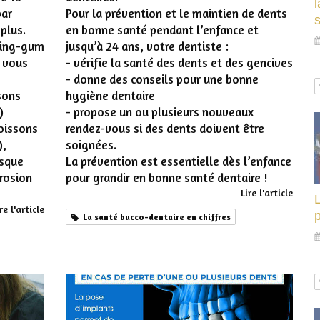
l
par
Pour la prévention et le maintien de dents
 plus.
en bonne santé pendant l’enfance et
wing-gum
jusqu’à 24 ans, votre dentiste :
t vous
- vérifie la santé des dents et des gencives
- donne des conseils pour une bonne
sons
hygiène dentaire
)
- propose un ou plusieurs nouveaux
boissons
rendez-vous si des dents doivent être
),
soignées.
isque
La prévention est essentielle dès l’enfance
rosion
pour grandir en bonne santé dentaire !
Lire l'article
L
re l'article
p
La santé bucco-dentaire en chiffres