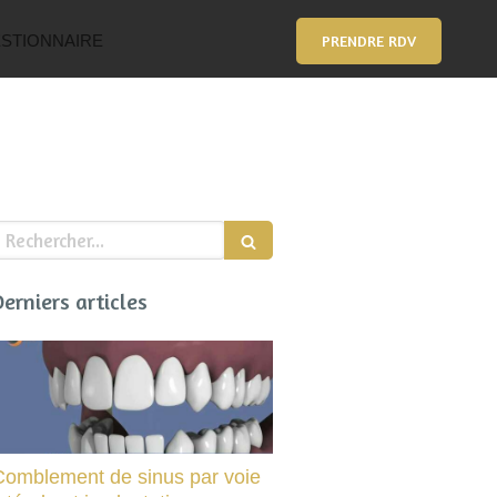
STIONNAIRE
PRENDRE RDV
echercher
Derniers articles
Comblement de sinus par voie