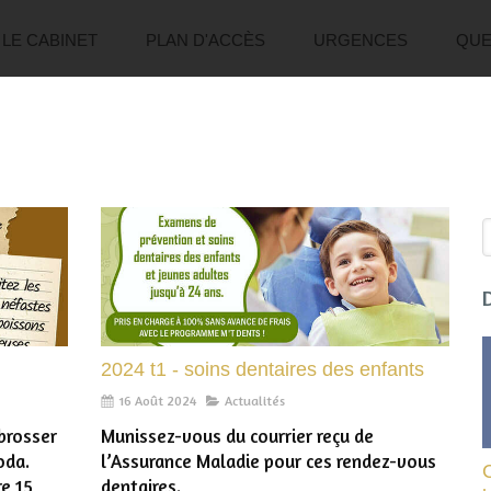
LE CABINET
PLAN D'ACCÈS
URGENCES
QUE
R
2024 t1 - soins dentaires des enfants
16 Août 2024
Actualités
 brosser
Munissez-vous du courrier reçu de
oda.
l’Assurance Maladie pour ces rendez-vous
re 15
dentaires.