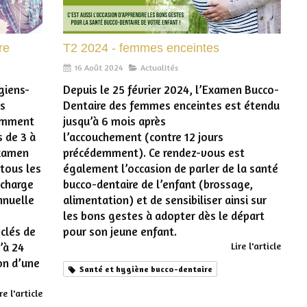
re
T2 2024 - femmes enceintes
16 Août 2024
Actualités
giens-
Depuis le 25 février 2024, l’Examen Bucco-
es
Dentaire des femmes enceintes est étendu
tamment
jusqu’à 6 mois après
s de 3 à
l’accouchement (contre 12 jours
examen
précédemment). Ce rendez-vous est
tous les
également l’occasion de parler de la santé
 charge
bucco-dentaire de l’enfant (brossage,
nnuelle
alimentation) et de sensibiliser ainsi sur
les bons gestes à adopter dès le départ
clés de
pour son jeune enfant.
’à 24
Lire l'article
on d’une
Santé et hygiène bucco-dentaire
re l'article