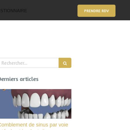
STIONNAIRE
PRENDRE RDV
echercher
Derniers articles
Comblement de sinus par voie