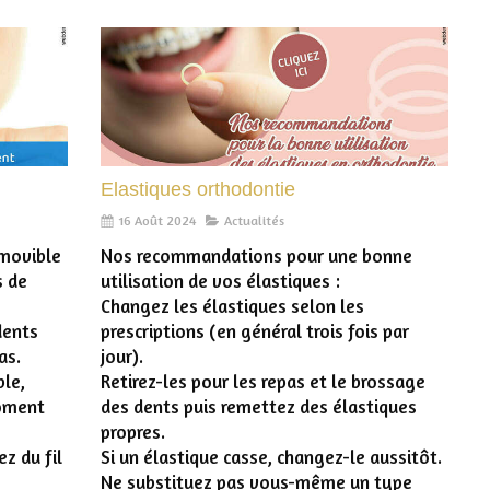
Elastiques orthodontie
16 Août 2024
Actualités
amovible
Nos recommandations pour une bonne
s de
utilisation de vos élastiques :
Changez les élastiques selon les
dents
prescriptions (en général trois fois par
as.
jour).
ble,
Retirez-les pour les repas et le brossage
oment
des dents puis remettez des élastiques
propres.
z du fil
Si un élastique casse, changez-le aussitôt.
Ne substituez pas vous-même un type