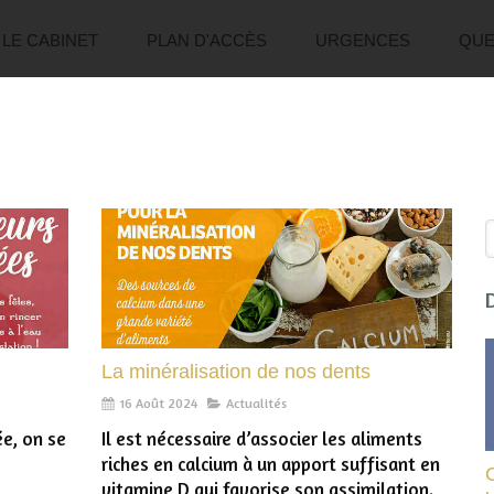
LE CABINET
PLAN D'ACCÈS
URGENCES
QUE
R
La minéralisation de nos dents
16 Août 2024
Actualités
ée, on se
Il est nécessaire d’associer les aliments
riches en calcium à un apport suffisant en
vitamine D qui favorise son assimilation.