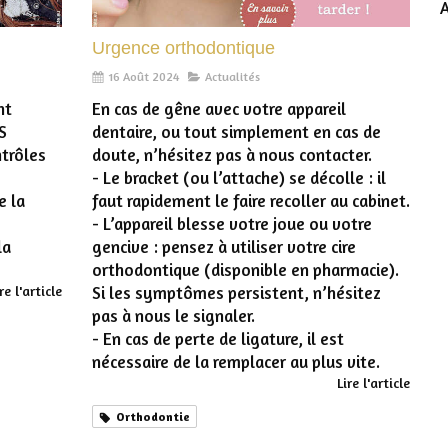
A
Urgence orthodontique
16 Août 2024
Actualités
nt
En cas de gêne avec votre appareil
S
dentaire, ou tout simplement en cas de
ntrôles
doute, n’hésitez pas à nous contacter.
- Le bracket (ou l’attache) se décolle : il
e la
faut rapidement le faire recoller au cabinet.
- L’appareil blesse votre joue ou votre
la
gencive : pensez à utiliser votre cire
orthodontique (disponible en pharmacie).
re l'article
Si les symptômes persistent, n’hésitez
pas à nous le signaler.
- En cas de perte de ligature, il est
nécessaire de la remplacer au plus vite.
Lire l'article
Orthodontie