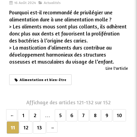
16 Août 2024
Actualités
Pourquoi est-il recommandé de privilégier une
alimentation dure à une alimentation molle ?
> Les aliments mous sont plus collants, ils adhèrent
donc plus aux dents et favorisent la prolifération
des bactéries à l’origine des caries.
> La mastication d’aliments durs contribue au
développement harmonieux des structures
osseuses et musculaires du visage de l’enfant.
Lire l'article
Alimentation et bien-être
Affichage des articles 121-132 sur 152
1
2
…
5
6
7
8
9
10
11
12
13