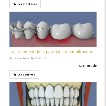
Les prothèses
Le traitement de la parodontite par ultrasons
13 Nov 2024
Vidéos 3D
Lire l'article
Les gencives