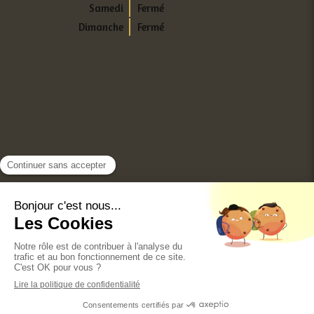
Samedi
Fermé
Dimanche
Fermé
Conditions Générales Utilisation
Mentions légales
Politique de confidentialité et charte cookie
Annuaires chirurgiens dentistes